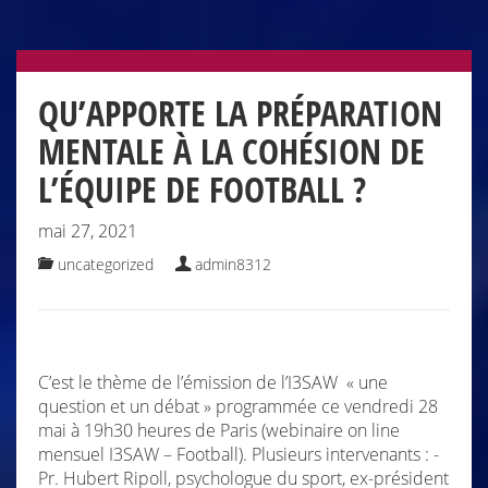
QU’APPORTE LA PRÉPARATION
MENTALE À LA COHÉSION DE
L’ÉQUIPE DE FOOTBALL ?
mai 27, 2021
uncategorized
admin8312
C’est le thème de l’émission de l’I3SAW « une
question et un débat » programmée ce vendredi 28
mai à 19h30 heures de Paris (webinaire on line
mensuel I3SAW – Football). Plusieurs intervenants : -
Pr. Hubert Ripoll, psychologue du sport, ex-président