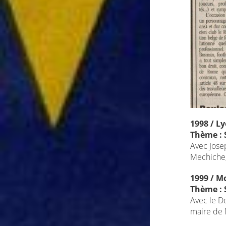
1998 / L
Thème : 
Avec Jose
Mechiche,
1999 / M
Thème : 
Avec le D
maire de 