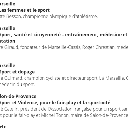
rseille
Les femmes et le sport
tte Besson, championne olympique d’athlétisme.
rseille
Sport, santé et citoyenneté – entraînement, médecine et
ntation
é Giraud, fondateur de Marseille-Cassis, Roger Chrestian, méd
rseille
Sport et dopage
le Guimard, champion cycliste et directeur sportif, à Marseille, 
médecin du sport.
alon-de-Provence
port et Violence, pour le fair-play et la sportivité
 Catelin, président de l’Association française pour un sport sa
t pour le fair-play et Michel Tonon, maire de Salon-de-Provence
ris