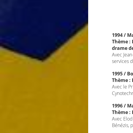
1994 / Ma
Thème : L
drame de
Avec Jean-
services d
1995 / B
Thème : 
Avec le P
Cynotechn
1996 / Ma
Thème : L
Avec Elod
Bénézis, 