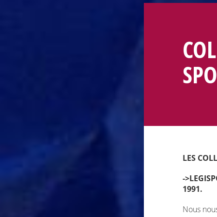
COL
SPO
LES COL
->LEGISP
1991.
Nous nous