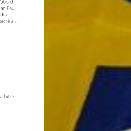
d’abord
ean Paul
adia
acré à «
 arbitre