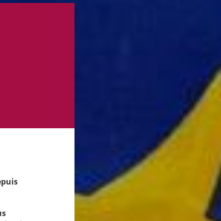
epuis
us