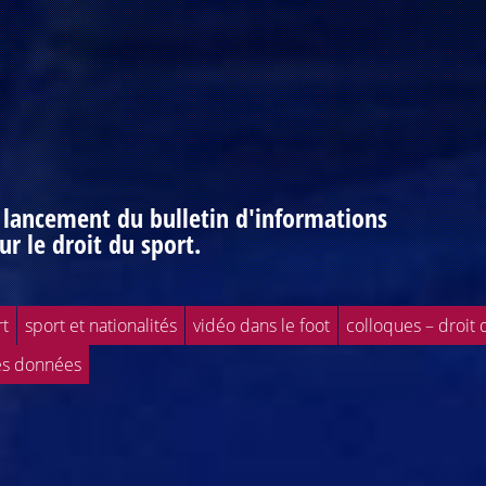
: lancement du bulletin d'informations
ur le droit du sport.
rt
sport et nationalités
vidéo dans le foot
colloques – droit 
es données