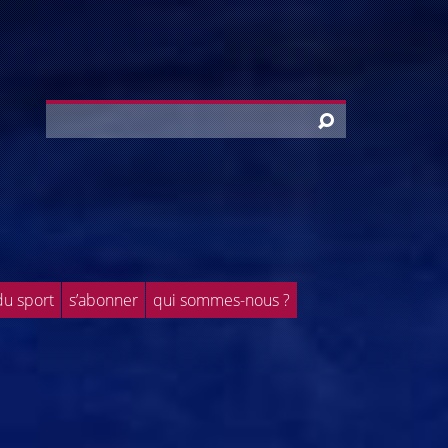
du sport
s’abonner
qui sommes-nous ?