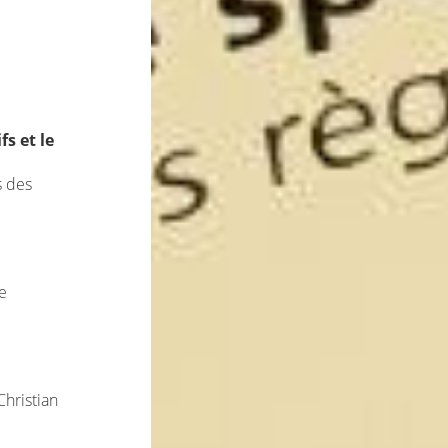
s et le
s des
e
hristian