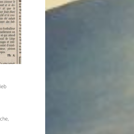
Dieb
êche,