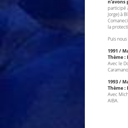
n’avons 
participé
Jorge) à B
Comaneci,
la protec
Puis nous
1991 / Ma
Thème : 
Avec le D
Caramanol
1993 / Ma
Thème : 
Avec Miche
AIBA.