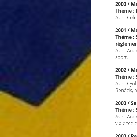
2000 / Ma
Thème : 
Avec Cole
2001 / Ma
Thème : 
régleme
Avec Andr
sport.
2002 / Ma
Thème : 
Avec Cyril
Bénézis, 
2003 / S
Thème : S
Avec André
violence e
2003 / Pa