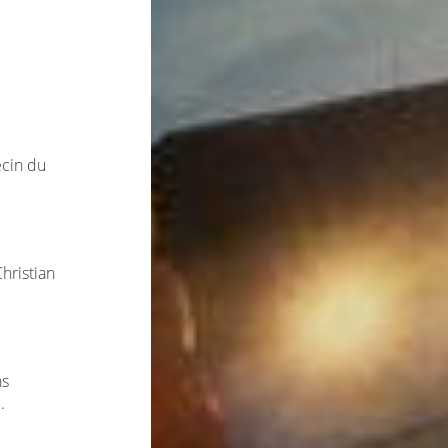
ecin du
Christian
ns
.