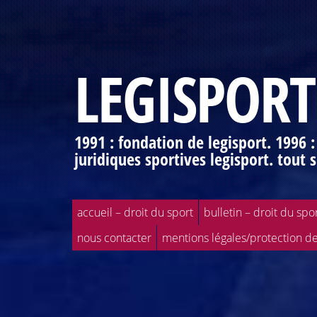
LEGISPORT
1991 : fondation de legisport. 1996 
juridiques sportives legisport. tout s
accueil – droit du sport
bulletin – droit du spo
nous contacter
mentions légales/protection d