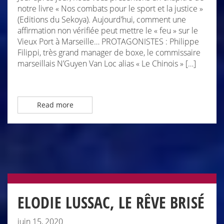
notre livre « Nos combats pour le sport et la justice »
(Editions du Sekoya). Aujourd’hui, comment une
affirmation non vérifiée peut mettre le « feu » sur le
Vieux Port à Marseille… PROTAGONISTES : Philippe
Filippi, très grand manager de boxe, le commissaire
marseillais N’Guyen Van Loc alias « Le Chinois » […]
Read more
ELODIE LUSSAC, LE RÊVE BRISÉ
juin 15, 2020