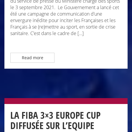
du service de presse du Ministère chargé des sports
le 3 septembre 2021. Le Gouvernement a lancé cet
été une campagne de communication d’une
envergure inédite pour inciter les Françaises et les
Français à se (re)mettre au sport, en sortie de crise
sanitaire. C’est dans le cadre de […]
Read more
LA FIBA 3×3 EUROPE CUP
DIFFUSÉE SUR L’EQUIPE