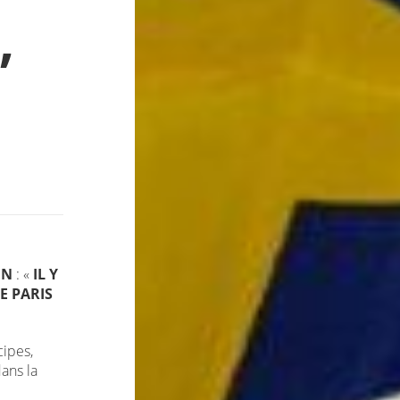
,
EN
: «
IL Y
E PARIS
cipes,
ans la