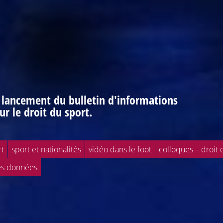
: lancement du bulletin d'informations
ur le droit du sport.
rt
sport et nationalités
vidéo dans le foot
colloques – droit 
es données