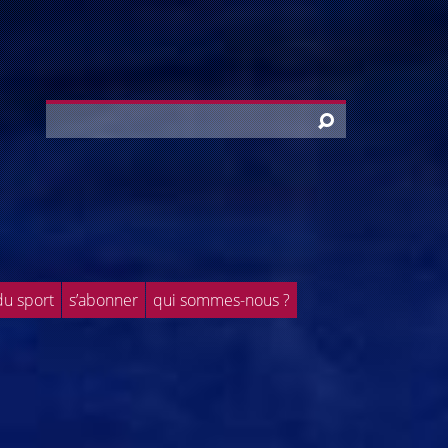
du sport
s’abonner
qui sommes-nous ?