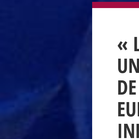
« 
UN
DE
EU
IN