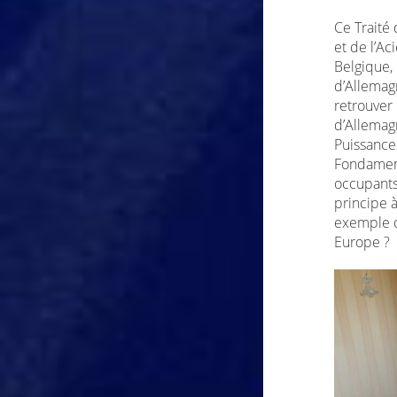
Ce Traité
et de l’Ac
Belgique, 
d’Allemagn
retrouver
d’Allemag
Puissances
Fondament
occupants 
principe à
exemple de
Europe ?