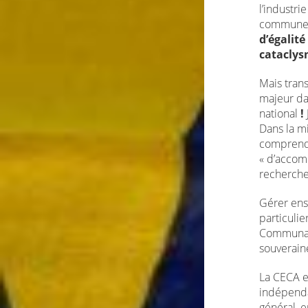
l’industri
commun
d’égalité
cataclys
Mais tran
majeur dan
national
!
Dans la mi
comprendre
« d’accom
recherche
Gérer ense
particulie
Communaut
souverain
La CECA e
indépenda
général, 