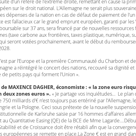
suite d’un référé de l’extrême droite, remettant en cause la pr
péen sur le droit national. L’Allemagne ne serait plus souverain
des dépenses de la nation en cas de défaut de paiement de l’un
e est fallacieux car le grand emprunt européen, garanti par les 
oursable sur 37 ans, sera financé par de nouvelles ressources f
es (taxe carbone aux frontières, taxes plastique, numérique, su
ui seront votées prochainement, avant le début du rembours
2028.
c’est par l’Europe et la première Communauté du Charbon et de 
magne a réintégré le concert des nations, recouvré sa dignité et 
 de petits pays qui forment l’Union ».
 de MAXENCE DAGHER, économiste : « la zone euro risqu
en deux zones euros ».
« Je partage vos inquiétudes… Le plan
 750 milliards d’€ n’est toujours pas entériné par l’Allemagne, l
ngrie et la Pologne. Ceci sous prétexte de la nouvelle suspensio
titutionnelle de Karlsruhe saisie par 16 hommes d’affaires all
t au Quantitative Easing (QE) de la BCE de Mme Lagarde….Débu
tabilité et de Croissance doit être rétabli afin que la converge
 européennes se remette en place.La Zone € est en grand dan