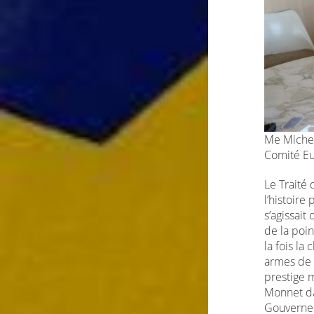
Me Miche
Comité Eur
Le Traité 
l’histoire
s’agissai
de la poin
la fois la
armes de l
prestige m
Monnet dan
Gouvernem