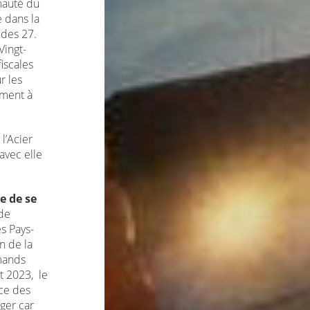
imauté du
e dans la
 des 27.
Vingt-
iscales
r les
ement à
l’Acier
avec elle
e de se
 de
es Pays-
n de la
emands
t 2023, le
nce des
ger car