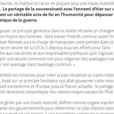
e lourde, le charbon et l’acier en plaçant sous une Haute Autorité
e
. Le partage de la souveraineté avec l’ennemi d’hier sur
 est un véritable acte de foi en l’humanité pour dépasser
mique de la guerre.
sposer ce principe généreux dans la réalité réclame un change
s l’esprit des hommes : faire passer l’intérêt commun avant l’in
Jean Monnet aura la charge de transposer cette pensée dans la r
se en œuvre de la CECA, il déploya tous ses efforts pour faire
 aux industriels et aux responsables politiques qu’il s’agissait
plir une œuvre commune non pour négocier des avantages mai
r son avantage dans l’avantage commun. »
mble les richesses pour créer la paix réclamait un cadre instit
r, basé sur un principe fondateur qui allait gouverner cette nouv
é européenne et l’Europe jusqu’à l’heure actuelle : le partage 
eté librement consentiepar des nations respectueuses de l’État 
st gérée par une Haute Autorité, définie comme organe suprêm
nte des gouvernements pour déterminer un plan d’action dans 
en soumettant ses projets à une Assemblée commune parlemen