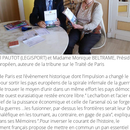
l PAUTOT (LEGISPORT) et Madame Monique BELTRAME, Présid
opéen, auteure de la tribune sur le Traité de Paris
de Paris est l’évènement historique dont l’impulsion a changé le
 pour sortir les pays européens de la spirale infernale de la guerre
t de trouver le moyen d’unir dans un même effort les pays démoc
te ouest eurasiatique restée encore libre.’’ Lecharbon et l’acier 
 clef de la puissance économique et celle de l’arsenal où se forge
a guerres …les fusionner, par-dessus les frontières serait leur ô
aléfique en les tournant, au contraire, en gage de paix’’, expliq
s ses Mémoires ‘’.Pour inverser le courant de l’histoire, le
ent français propose de mettre en commun un pan essentiel