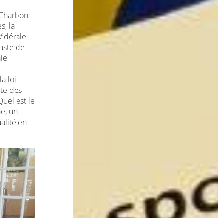
 Charbon
s, la
fédérale
juste de
ale
a loi
ite des
Quel est le
ne, un
alité en