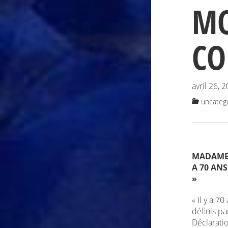
MO
CO
avril 26, 
uncateg
MADAME 
A 70 AN
»
« Il y a 7
définis p
Déclarati