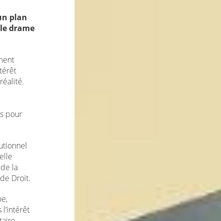
 un plan
 le drame
ment
térêt
éalité.
s pour
utionnel
elle
de la
de Droit.
e,
l’intérêt
taire