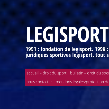
LEGISPORT
1991 : fondation de legisport. 1996 
juridiques sportives legisport. tout s
accueil – droit du sport
bulletin – droit du spo
nous contacter
mentions légales/protection d