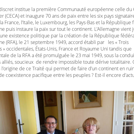
 discret institue la première Communauté européenne celle du
ier (CECA) et inaugure 70 ans de paix entre les six pays signataire
la France, l’Italie, le Luxembourg, les Pays-Bas et la République 
e puis instaure la paix sur tout le continent. L’Allemagne vient 
 une existence politique par la création de la République fédér
ne (RFA), le 21 septembre 1949, accord établi par les « Trois
 » occidentales, États-Unis, France et Royaume Uni tandis que l
ale de la RFA a été promulguée le 23 mai 1949, sous la condu
alliés, soucieux de rendre impossible toute dérive totalitaire. 
 l’origine de ce Traité qui permet de faire d’un continent en rui
 coexistence pacifique entre les peuples ? Est-il encore d’actu