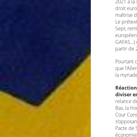
2021 à la 
droit euro
maîtrise 
Le prétext
Sept, remb
européenn
GAFAS…) q
partir de 
Pourtant 
que l’Alle
la myriade
Réaction
diviser 
relance de
Bas, la Ho
Cour Cons
s’opposan
Pacte de S
économies