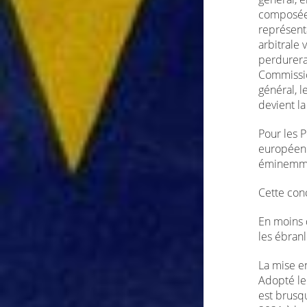
composée 
représenta
arbitrale
perdurera
Commissio
général, l
devient l
Pour les P
européenn
éminemme
Cette conc
En moins d
les ébranl
La mise e
Adopté le 
est brusq