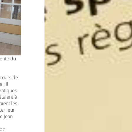
ente du
 cours de
 ; Il
ratiques
étaient à
aient les
ter leur
ue Jean
 de