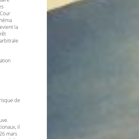
es
 Cour
schéma
vient la
rêt
arbitrale
ation
 risque de
euve.
ionaux, il
 26 mars