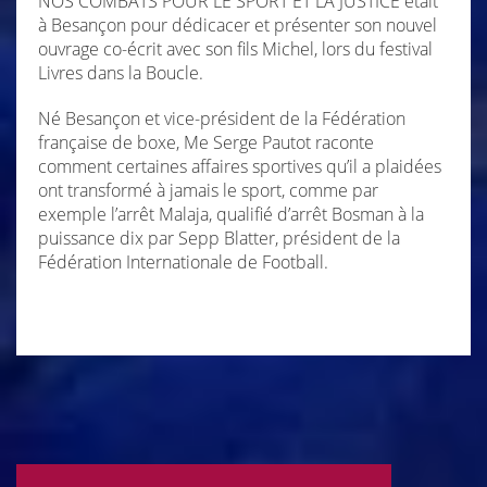
NOS COMBATS POUR LE SPORT ET LA JUSTICE était
à Besançon pour dédicacer et présenter son nouvel
ouvrage co-écrit avec son fils Michel, lors du festival
Livres dans la Boucle.
Né Besançon et vice-président de la Fédération
française de boxe, Me Serge Pautot raconte
comment certaines affaires sportives qu’il a plaidées
ont transformé à jamais le sport, comme par
exemple l’arrêt Malaja, qualifié d’arrêt Bosman à la
puissance dix par Sepp Blatter, président de la
Fédération Internationale de Football.