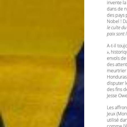
invente l
dans de no
des pays p
Nobel ! D
le culte du
paix sont 
A-t-il tou
»
, histori
envols de
des atten
meurtrier
Honduras…
disputer l
des fins 
Jesse Owen
Les affron
Jeux (Mon
utilisé dan
comme l’é