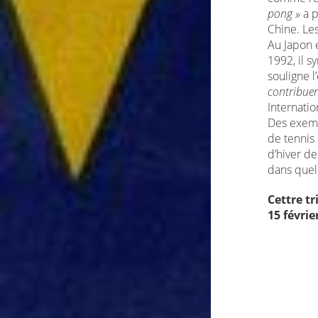
pong »
a p
Chine. Le
Au Japon e
1992, il s
souligne l
contribuer
Internati
Des exempl
de tennis
d’hiver de
dans quel
Cettre t
15 févrie