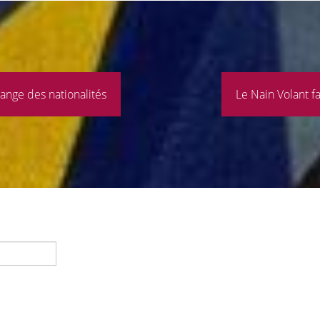
ange des nationalités
Le Nain Volant f