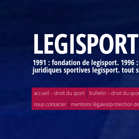
LEGISPORT
1991 : fondation de legisport. 1996 
juridiques sportives legisport. tout s
accueil – droit du sport
bulletin – droit du spo
nous contacter
mentions légales/protection d