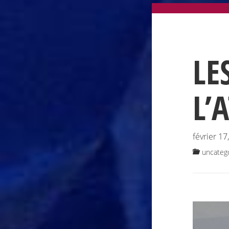
LE
L’
février 17
uncateg