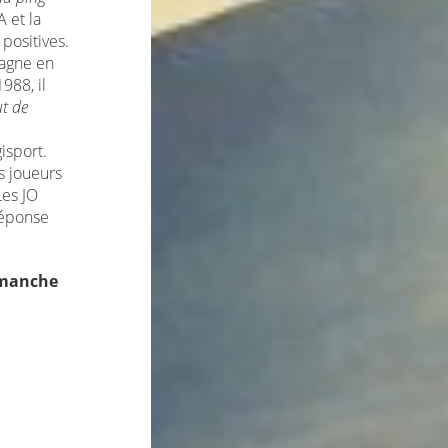
 et la
positives.
pagne en
988, il
t de
isport.
s joueurs
Les JO
Réponse
dimanche