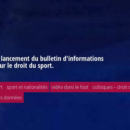
: lancement du bulletin d'informations
ur le droit du sport.
rt
sport et nationalités
vidéo dans le foot
colloques – droit 
es données