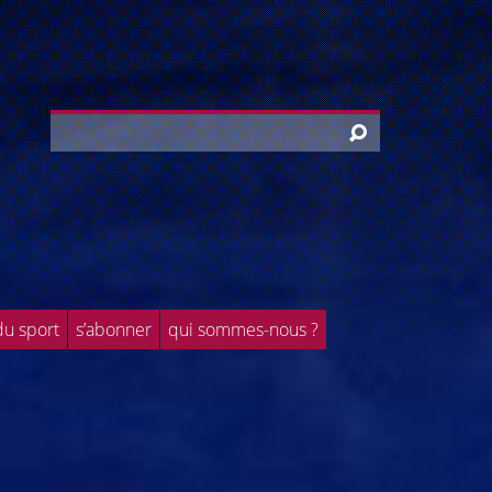
du sport
s’abonner
qui sommes-nous ?