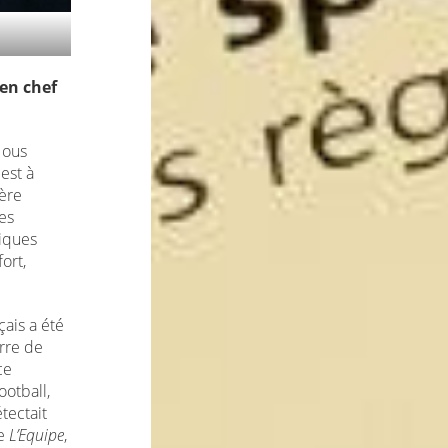
 en chef
Nous
est à
ière
es
niques
ort,
çais a été
erre de
ce
otball,
tectait
de
L’Equipe
,