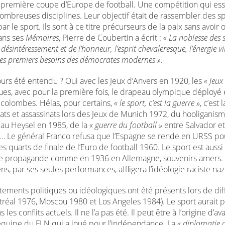
a première coupe d’Europe de football. Une compétition qui es
mbreuses disciplines. Leur objectif était de rassembler des spo
ar le sport. Ils sont à ce titre précurseurs de la paix sans avoir 
ans ses
Mémoires
, Pierre de Coubertin a écrit :
« La noblesse des 
 désintéressement et de l’honneur, l’esprit chevaleresque, l’énergie vir
les premiers besoins des démocrates modernes »
.
jours été entendu ? Oui avec les Jeux d’Anvers en 1920, les
« Jeux
ques, avec pour la première fois, le drapeau olympique déployé e
 colombes. Hélas, pour certains,
« le sport, c’est la guerre »
, c’est 
tats et assassinats lors des Jeux de Munich 1972, du hooliganis
 au Heysel en 1985, de la
« guerre du football »
entre Salvador et
 Le général Franco refusa que l’Espagne se rende en URSS po
es quarts de finale de l’Euro de football 1960. Le sport est aussi
de propagande comme en 1936 en Allemagne, souvenirs amers.
s, par ses seules performances, affligera l’idéologie raciste naz
tements politiques ou idéologiques ont été présents lors de dif
tréal 1976, Moscou 1980 et Los Angeles 1984). Le sport aurait p
s les conflits actuels. Il ne l’a pas été. Il peut être à l’origine d’a
quipe du FLN qui a joué pour l’indépendance. La
« diplomatie 