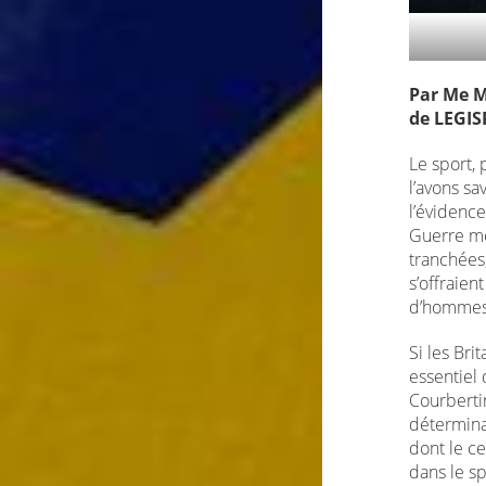
Par Me M
de LEGI
Le sport, 
l’avons sa
l’évidence
Guerre mo
tranchées,
s’offraien
d’hommes 
Si les Bri
essentiel
Courbertin
détermina
dont le ce
dans le s