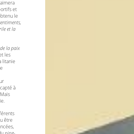
saimera
rtifs et
obtenu le
sentiments,
ile et la
 de la paix
t les
la litanie
me
ur
 capté à
 Mais
ie.
férents
u être
vancées,
du ping-