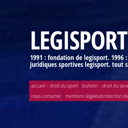
LEGISPORT
1991 : fondation de legisport. 1996 
juridiques sportives legisport. tout s
accueil – droit du sport
bulletin – droit du spo
nous contacter
mentions légales/protection d