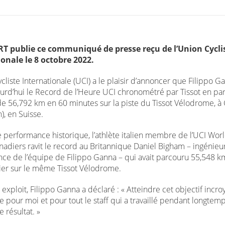
T publie ce communiqué de presse reçu de l’Union Cycli
onale le 8 octobre 2022.
cliste Internationale (UCI) a le plaisir d’annoncer que Filippo G
ourd’hui le Record de l’Heure UCI chronométré par Tissot en par
de 56,792 km en 60 minutes sur la piste du Tissot Vélodrome, à
), en Suisse.
e performance historique, l’athlète italien membre de l’UCI Wo
nadiers ravit le record au Britannique Daniel Bigham – ingénieu
ce de l’équipe de Filippo Ganna – qui avait parcouru 55,548 k
ier sur le même Tissot Vélodrome.
exploit, Filippo Ganna a déclaré : « Atteindre cet objectif incro
e pour moi et pour tout le staff qui a travaillé pendant longtem
e résultat. »