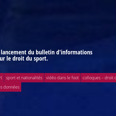
: lancement du bulletin d'informations
ur le droit du sport.
rt
sport et nationalités
vidéo dans le foot
colloques – droit 
es données