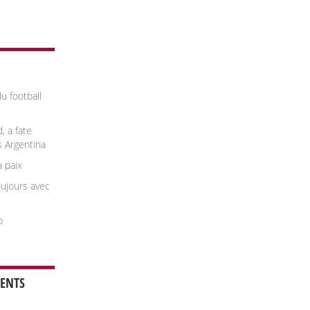
u football
, a fate
s Argentina
a paix
oujours avec
p
ENTS