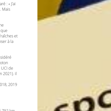
é : « J’ai
. Mais
ne
e que
fraîches et
ser à la
nsidéré
loton
 UCI de
 2021). il
2018, 2019
56,792 km