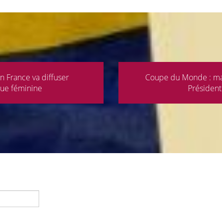
n France va diffuser
Coupe du Monde : ma 
gue féminine
Président