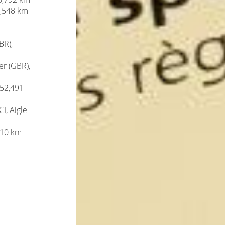
5,548 km
BR),
er (GBR),
 52,491
I, Aigle
,110 km