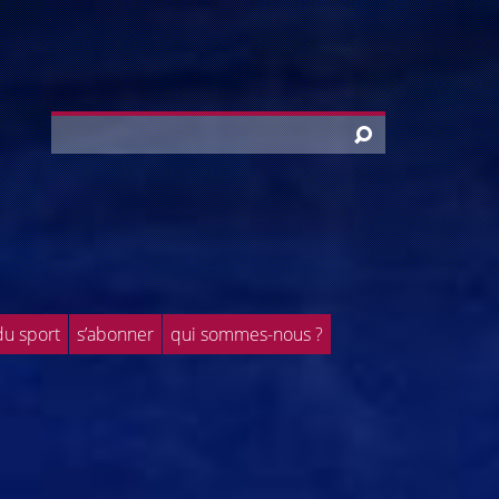
du sport
s’abonner
qui sommes-nous ?