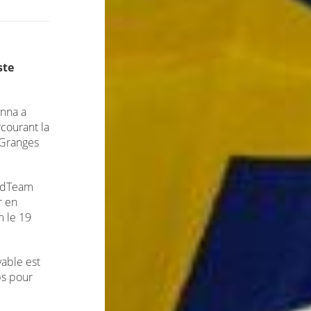
ste
anna a
courant la
 Granges
rldTeam
r en
m le 19
yable est
ps pour