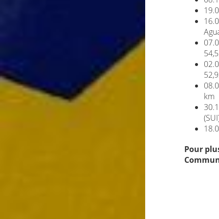
19.0
16.0
Agua
07.0
54,
02.0
52,
08.0
km
30.1
(SUI
18.0
Pour plu
Communi