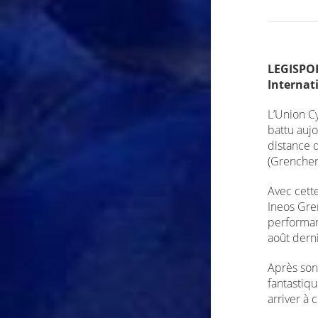
LEGISPOR
Internati
L’Union Cy
battu auj
distance 
(Grenchen
Avec cett
Ineos Gre
performan
août dern
Après son 
fantastiqu
arriver à c