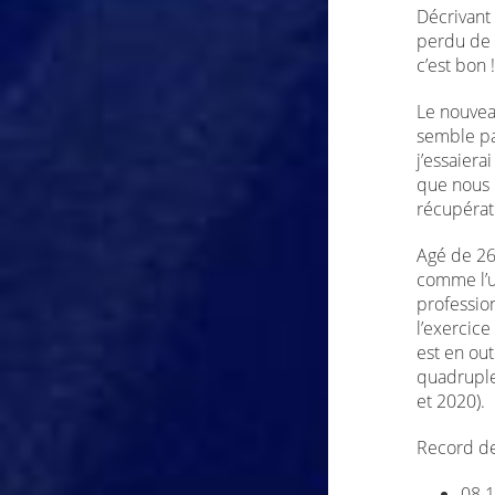
Décrivant 
perdu de l
c’est bon !
Le nouvea
semble pas
j’essaiera
que nous 
récupérat
Agé de 26 
comme l’u
professio
l’exercice
est en ou
quadruple
et 2020).
Record de
08.1