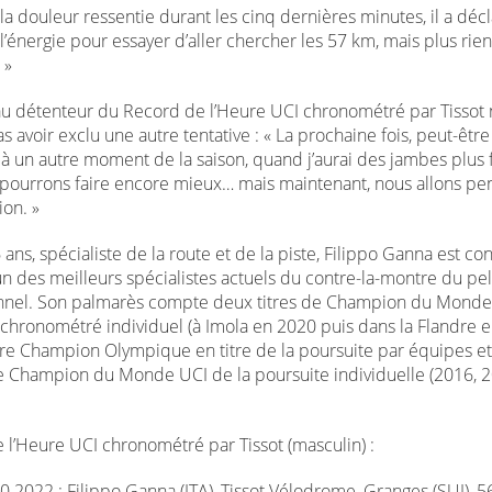
la douleur ressentie durant les cinq dernières minutes, il a déclar
’énergie pour essayer d’aller chercher les 57 km, mais plus rien
 »
u détenteur du Record de l’Heure UCI chronométré par Tissot 
 avoir exclu une autre tentative : « La prochaine fois, peut-êtr
i à un autre moment de la saison, quand j’aurai des jambes plus 
pourrons faire encore mieux… mais maintenant, nous allons pen
ion. »
ans, spécialiste de la route et de la piste, Filippo Ganna est co
n des meilleurs spécialistes actuels du contre-la-montre du pe
nnel. Son palmarès compte deux titres de Champion du Monde
 chronométré individuel (à Imola en 2020 puis dans la Flandre en
tre Champion Olympique en titre de la poursuite par équipes et
 Champion du Monde UCI de la poursuite individuelle (2016, 
 l’Heure UCI chronométré par Tissot (masculin) :
0.2022 : Filippo Ganna (ITA), Tissot Vélodrome, Granges (SUI), 