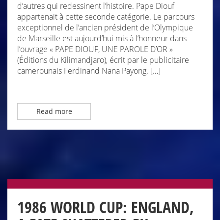
d’autres qui redessinent l’histoire. Pape Diouf
appartenait à cette seconde catégorie. Le parcours
exceptionnel de l’ancien président de l’Olympique
de Marseille est aujourd’hui mis à l’honneur dans
l’ouvrage « PAPE DIOUF, UNE PAROLE D’OR »
(Éditions du Kilimandjaro), écrit par le publicitaire
camerounais Ferdinand Nana Payong. […]
Read more
1986 WORLD CUP: ENGLAND,