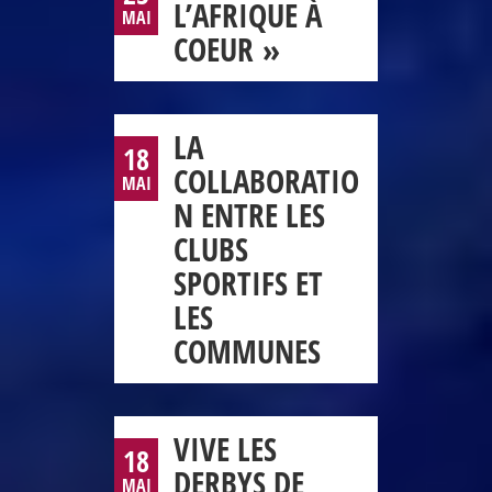
L’AFRIQUE À
MAI
COEUR »
LA
18
COLLABORATIO
MAI
N ENTRE LES
CLUBS
SPORTIFS ET
LES
COMMUNES
VIVE LES
18
DERBYS DE
MAI