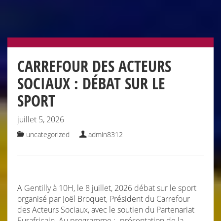
CARREFOUR DES ACTEURS
SOCIAUX : DÉBAT SUR LE
SPORT
juillet 5, 2026
uncategorized
admin8312
A Gentilly à 10H, le 8 juillet, 2026 débat sur le sport
organisé par Joël Broquet, Président du Carrefour
des Acteurs Sociaux, avec le soutien du Partenariat
Eurafricain. Au programme : -présentation de la